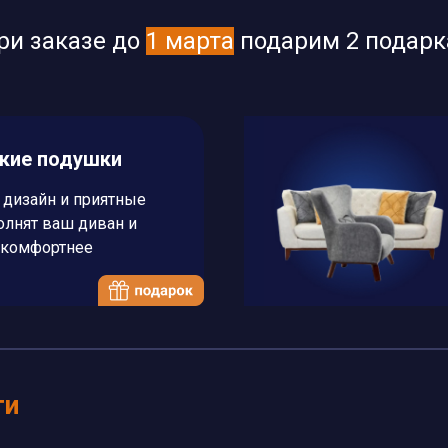
ри заказе до
1 марта
подарим 2 подарк
ские подушки
дизайн и приятные
олнят ваш диван и
 комфортнее
ти