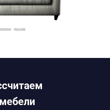
после
ассчитаем
 мебели