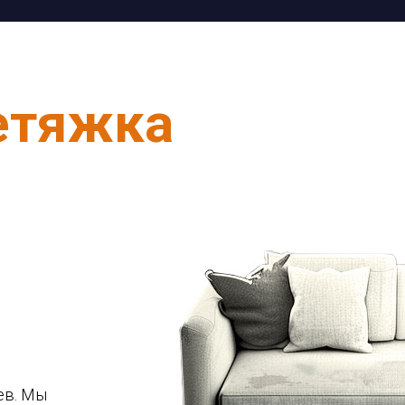
етяжка
ев. Мы