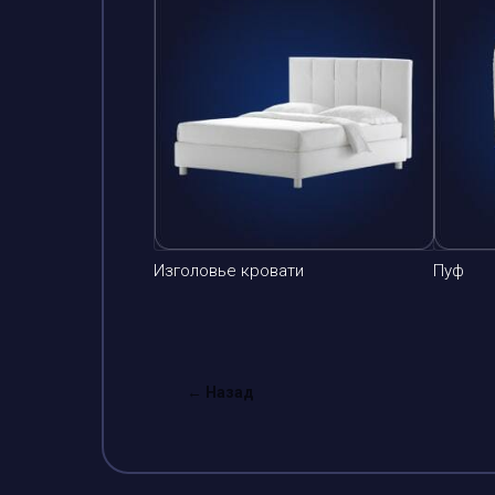
Изголовье кровати
Пуф
← Назад