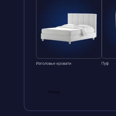
Изголовье кровати
Пуф
← Назад