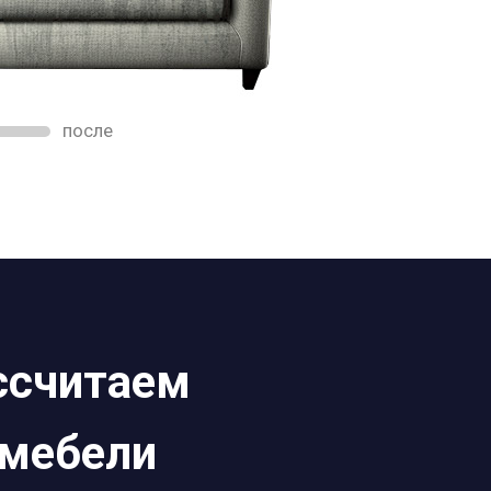
после
ассчитаем
 мебели