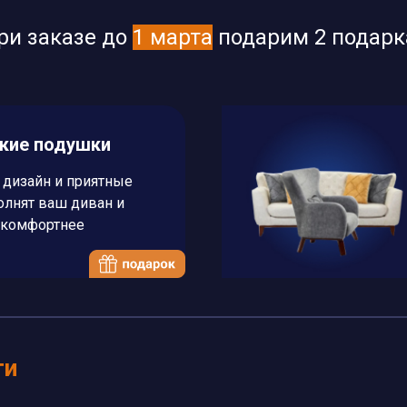
ри заказе до
1 марта
подарим 2 подарк
ские подушки
дизайн и приятные
олнят ваш диван и
 комфортнее
ти