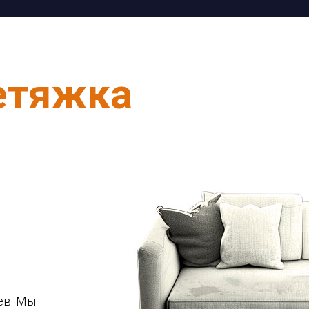
етяжка
ев. Мы